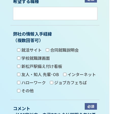
希望する職種
弊社の情報入手経緯
（複数回答可）
就活サイト
合同就職説明会
学校就職課画面
新松戸駅備え付け看板
友人・知人 先輩･OB
インターネット
ハローワーク
ジョブカフェちば
その他
必須
コメント